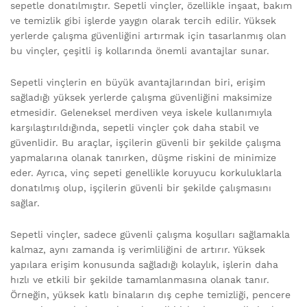
sepetle donatılmıştır. Sepetli vinçler, özellikle inşaat, bakım
ve temizlik gibi işlerde yaygın olarak tercih edilir. Yüksek
yerlerde çalışma güvenliğini artırmak için tasarlanmış olan
bu vinçler, çeşitli iş kollarında önemli avantajlar sunar.
Sepetli vinçlerin en büyük avantajlarından biri, erişim
sağladığı yüksek yerlerde çalışma güvenliğini maksimize
etmesidir. Geleneksel merdiven veya iskele kullanımıyla
karşılaştırıldığında, sepetli vinçler çok daha stabil ve
güvenlidir. Bu araçlar, işçilerin güvenli bir şekilde çalışma
yapmalarına olanak tanırken, düşme riskini de minimize
eder. Ayrıca, vinç sepeti genellikle koruyucu korkuluklarla
donatılmış olup, işçilerin güvenli bir şekilde çalışmasını
sağlar.
Sepetli vinçler, sadece güvenli çalışma koşulları sağlamakla
kalmaz, aynı zamanda iş verimliliğini de artırır. Yüksek
yapılara erişim konusunda sağladığı kolaylık, işlerin daha
hızlı ve etkili bir şekilde tamamlanmasına olanak tanır.
Örneğin, yüksek katlı binaların dış cephe temizliği, pencere