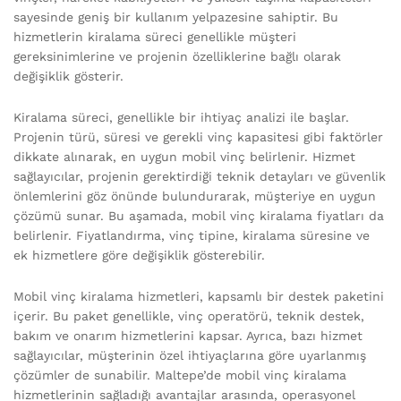
sayesinde geniş bir kullanım yelpazesine sahiptir. Bu
hizmetlerin kiralama süreci genellikle müşteri
gereksinimlerine ve projenin özelliklerine bağlı olarak
değişiklik gösterir.
Kiralama süreci, genellikle bir ihtiyaç analizi ile başlar.
Projenin türü, süresi ve gerekli vinç kapasitesi gibi faktörler
dikkate alınarak, en uygun mobil vinç belirlenir. Hizmet
sağlayıcılar, projenin gerektirdiği teknik detayları ve güvenlik
önlemlerini göz önünde bulundurarak, müşteriye en uygun
çözümü sunar. Bu aşamada, mobil vinç kiralama fiyatları da
belirlenir. Fiyatlandırma, vinç tipine, kiralama süresine ve
ek hizmetlere göre değişiklik gösterebilir.
Mobil vinç kiralama hizmetleri, kapsamlı bir destek paketini
içerir. Bu paket genellikle, vinç operatörü, teknik destek,
bakım ve onarım hizmetlerini kapsar. Ayrıca, bazı hizmet
sağlayıcılar, müşterinin özel ihtiyaçlarına göre uyarlanmış
çözümler de sunabilir. Maltepe’de mobil vinç kiralama
hizmetlerinin sağladığı avantajlar arasında, operasyonel