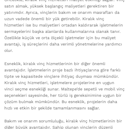
satın almak, yüksek başlangıç maliyetleri gerektiren bir
yatırımdır. Ayrıca, vinçlerin bakım ve onarım masrafları da
uzun vadede önemli bir yük getirebilir. Kiralık vinç
hizmetleri ise bu maliyetleri ortadan kaldırarak işletmelerin
sermayelerini başka alanlarda kullanmalarına olanak tanır.
Özellikle küçük ve orta ölçekli işletmeler için bu maliyet
avantajı, iş süreçlerini daha verimli yönetmelerine yardımcı
olur.
Esneklik, kiralık vinç hizmetlerinin bir diğer önemli
avantajıdır. İşletmelerin proje bazlı ihtiyaçlarına göre farklı
tipte ve kapasitede vinçlere ihtiyaç duyması mümkündür.
Kiralık vinç hizmetleri, işletmelere projelerine en uygun
vinci seçme esnekliği sunar. Maltepe’de sepetli ve mobil vinç
seçenekleri sayesinde, her türlü iş gereksinimine uygun bir
çözüm bulmak mümkündür. Bu esneklik, projelerin daha
hızlı ve etkin bir şekilde tamamlanmasını sağlar.
Bakım ve onarım sorumluluğu, kiralık vinç hizmetlerinin bir
diğer büyük avantajıdır. Sahip olunan vinçlerin düzenli