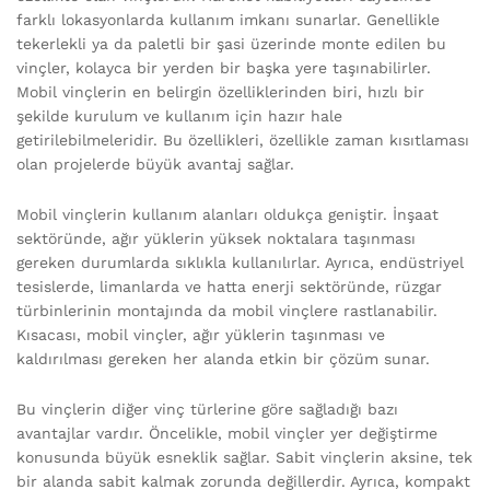
farklı lokasyonlarda kullanım imkanı sunarlar. Genellikle
tekerlekli ya da paletli bir şasi üzerinde monte edilen bu
vinçler, kolayca bir yerden bir başka yere taşınabilirler.
Mobil vinçlerin en belirgin özelliklerinden biri, hızlı bir
şekilde kurulum ve kullanım için hazır hale
getirilebilmeleridir. Bu özellikleri, özellikle zaman kısıtlaması
olan projelerde büyük avantaj sağlar.
Mobil vinçlerin kullanım alanları oldukça geniştir. İnşaat
sektöründe, ağır yüklerin yüksek noktalara taşınması
gereken durumlarda sıklıkla kullanılırlar. Ayrıca, endüstriyel
tesislerde, limanlarda ve hatta enerji sektöründe, rüzgar
türbinlerinin montajında da mobil vinçlere rastlanabilir.
Kısacası, mobil vinçler, ağır yüklerin taşınması ve
kaldırılması gereken her alanda etkin bir çözüm sunar.
Bu vinçlerin diğer vinç türlerine göre sağladığı bazı
avantajlar vardır. Öncelikle, mobil vinçler yer değiştirme
konusunda büyük esneklik sağlar. Sabit vinçlerin aksine, tek
bir alanda sabit kalmak zorunda değillerdir. Ayrıca, kompakt