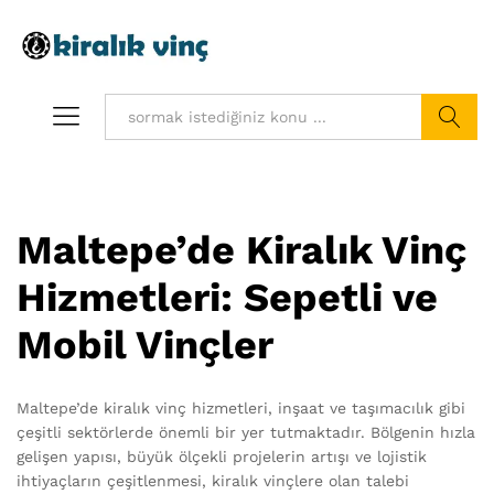
Ara
Maltepe’de Kiralık Vinç
Hizmetleri: Sepetli ve
Mobil Vinçler
Maltepe’de kiralık vinç hizmetleri, inşaat ve taşımacılık gibi
çeşitli sektörlerde önemli bir yer tutmaktadır. Bölgenin hızla
gelişen yapısı, büyük ölçekli projelerin artışı ve lojistik
ihtiyaçların çeşitlenmesi, kiralık vinçlere olan talebi