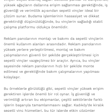
yüksek ağaçların dallarına erişim sağlanması gerektiğinde, iş
güvenliği ve verimlilik açısından sepetli vinçler ideal bir
çözüm sunar. Budama işlemlerinin hassasiyet ve dikkat
gerektirdiği düşünüldüğünde, bu vinçlerin sağladığı stabil
çalışma platformu oldukça önemlidir.
Reklam panolarının montajı ve bakımı da sepetli vinçlerin
önemli kullanım alanları arasındadır. Reklam panolarının
yüksek yerlere yerleştirilmesi, montaj ve bakım
çalışmalarının güvenli bir şekilde gerçekleştirilmesi için
sepetli vinçler vazgeçilmez bir araçtır. Ayrıca, bu vinçler
sayesinde reklam panolarının hızlı bir şekilde monte
edilmesi ve gerektiğinde bakım çalışmalarının yapılması
kolaylaşır.
Bu örneklerle görüldüğü gibi, sepetli vinçler yüksek erişim
gerektiren işlerde önemli bir rol oynar. İş güvenliği ve
verimliliği artıran bu ekipmanlar, çeşitli sektörlerde farklı
işlerin başarıyla tamamlanmasını sağlar. Kadıköy’de kiralık
sepetli vinç hizmetleri, bu tür işlerde etkin çözümler