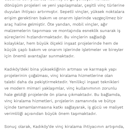
dönüşüm projeleri ve yeni yapılaşmalar, çeşitli vinç türlerine
duyulan ihtiyacı artırmıştır. Sepetli vinçler, yüksek noktalara
erişim gerektiren bakım ve onarım işlerinde vazgeçilmez bir
araç haline gelmiştir. Öte yandan, mobil vinçler, ağır
malzemelerin taşınması ve montajında esneklik sunarak iş
süreçlerini hızlandırmaktadır. Bu vinçlerin sağladığı
kolaylıklar, hem büyük ölçekli inşaat projelerinde hem de
küçük çaplı bakım ve onarım işlerinde işletmeler ve bireyler
için önemli avantajlar sunmaktadır.
Kadıköy’deki bina yüksekliğinin artması ve karmaşık yapı
projelerinin çoğalması, vinç kiralama hizmetlerine olan
talebi daha da pekiştirmektedir. Yenilikçi inşaat teknikleri
ve modern mimari yaklaşımlar, vinç kullanımının zorunlu
hale geldiği projelerde ön plana çıkmaktadır. Bu bağlamda,
vinç kiralama hizmetleri, projelerin zamanında ve bütçe
içinde tamamlanmasına katkı sağlayarak, iş gücü ve maliyet
verimliliği açısından büyük önem taşımaktadır.
Sonuç olarak, Kadıköy’de vinç kiralama ihtiyacının artışında,