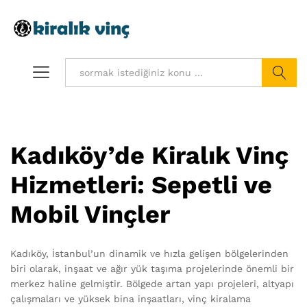
Ara
Kadıköy’de Kiralık Vinç
Hizmetleri: Sepetli ve
Mobil Vinçler
Kadıköy, İstanbul’un dinamik ve hızla gelişen bölgelerinden
biri olarak, inşaat ve ağır yük taşıma projelerinde önemli bir
merkez haline gelmiştir. Bölgede artan yapı projeleri, altyapı
çalışmaları ve yüksek bina inşaatları, vinç kiralama