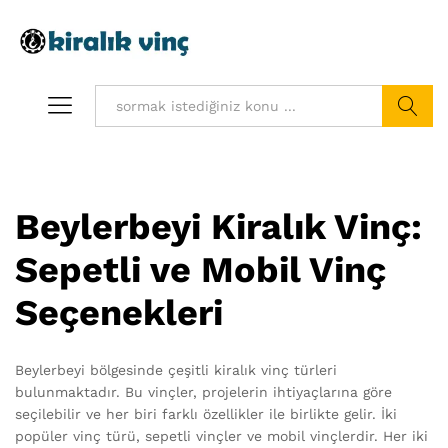
Ara
Beylerbeyi Kiralık Vinç:
Sepetli ve Mobil Vinç
Seçenekleri
Beylerbeyi bölgesinde çeşitli kiralık vinç türleri
bulunmaktadır. Bu vinçler, projelerin ihtiyaçlarına göre
seçilebilir ve her biri farklı özellikler ile birlikte gelir. İki
popüler vinç türü, sepetli vinçler ve mobil vinçlerdir. Her iki