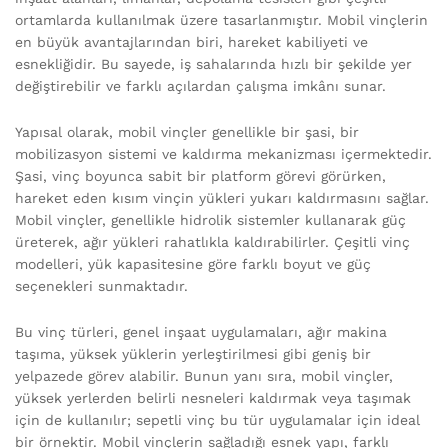
ortamlarda kullanılmak üzere tasarlanmıştır. Mobil vinçlerin
en büyük avantajlarından biri, hareket kabiliyeti ve
esnekliğidir. Bu sayede, iş sahalarında hızlı bir şekilde yer
değiştirebilir ve farklı açılardan çalışma imkânı sunar.
Yapısal olarak, mobil vinçler genellikle bir şasi, bir
mobilizasyon sistemi ve kaldırma mekanizması içermektedir.
Şasi, vinç boyunca sabit bir platform görevi görürken,
hareket eden kısım vinçin yükleri yukarı kaldırmasını sağlar.
Mobil vinçler, genellikle hidrolik sistemler kullanarak güç
üreterek, ağır yükleri rahatlıkla kaldırabilirler. Çeşitli vinç
modelleri, yük kapasitesine göre farklı boyut ve güç
seçenekleri sunmaktadır.
Bu vinç türleri, genel inşaat uygulamaları, ağır makina
taşıma, yüksek yüklerin yerleştirilmesi gibi geniş bir
yelpazede görev alabilir. Bunun yanı sıra, mobil vinçler,
yüksek yerlerden belirli nesneleri kaldırmak veya taşımak
için de kullanılır; sepetli vinç bu tür uygulamalar için ideal
bir örnektir. Mobil vinçlerin sağladığı esnek yapı, farklı