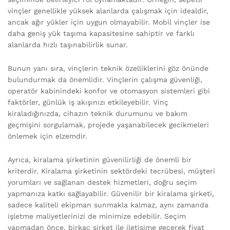
vinçler genellikle yüksek alanlarda çalışmak için idealdir,
ancak ağır yükler için uygun olmayabilir. Mobil vinçler ise
daha geniş yük taşıma kapasitesine sahiptir ve farklı
alanlarda hızlı taşınabilirlik sunar.
Bunun yanı sıra, vinçlerin teknik özelliklerini göz önünde
bulundurmak da önemlidir. Vinçlerin çalışma güvenliği,
operatör kabinindeki konfor ve otomasyon sistemleri gibi
faktörler, günlük iş akışınızı etkileyebilir. Vinç
kiraladığınızda, cihazın teknik durumunu ve bakım
geçmişini sorgulamak, projede yaşanabilecek gecikmeleri
önlemek için elzemdir.
Ayrıca, kiralama şirketinin güvenilirliği de önemli bir
kriterdir. Kiralama şirketinin sektördeki tecrübesi, müşteri
yorumları ve sağlanan destek hizmetleri, doğru seçim
yapmanıza katkı sağlayabilir. Güvenilir bir kiralama şirketi,
sadece kaliteli ekipman sunmakla kalmaz, aynı zamanda
işletme maliyetlerinizi de minimize edebilir. Seçim
yapmadan önce, birkaç şirket ile iletişime geçerek fiyat